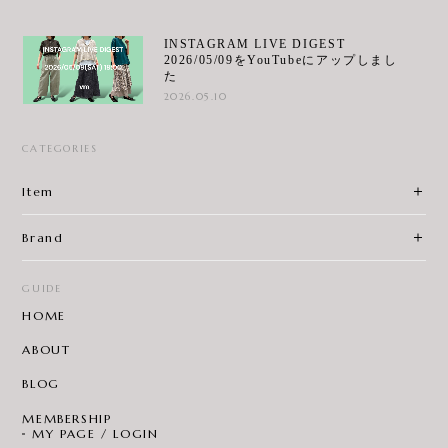
INSTAGRAM LIVE DIGEST
2026/05/09をYouTubeにアップしまし
た
2026.05.10
CATEGORIES
Item
Brand
GUIDE
HOME
ABOUT
BLOG
MEMBERSHIP
MY PAGE / LOGIN