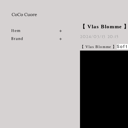
【 Vlas Blom
Item
2024/03/13 20:15
Brand
Soft
【 Vlas Blomme 】