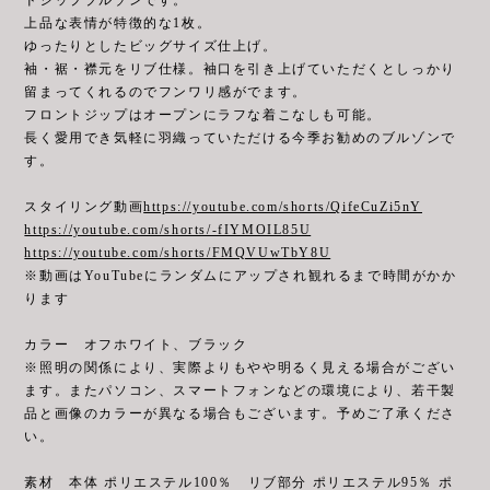
上品な表情が特徴的な1枚。
ゆったりとしたビッグサイズ仕上げ。
袖・裾・襟元をリブ仕様。袖口を引き上げていただくとしっかり
留まってくれるのでフンワリ感がでます。
フロントジップはオープンにラフな着こなしも可能。
長く愛用でき気軽に羽織っていただける今季お勧めのブルゾンで
す。
スタイリング動画
https://youtube.com/shorts/QifeCuZi5nY
https://youtube.com/shorts/-fIYMOIL85U
https://youtube.com/shorts/FMQVUwTbY8U
※動画はYouTubeにランダムにアップされ観れるまで時間がかか
ります
カラー オフホワイト、ブラック
※照明の関係により、実際よりもやや明るく見える場合がござい
ます。またパソコン、スマートフォンなどの環境により、若干製
品と画像のカラーが異なる場合もございます。予めご了承くださ
い。
素材 本体 ポリエステル100％ リブ部分 ポリエステル95％ ポ