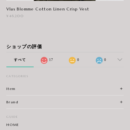
Vlas Blomme Cotton Linen Crisp Vest
¥46,200
ショップの評価
すべて
17
0
0
CATEGORIES
Item
Brand
GUIDE
HOME