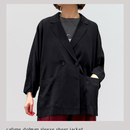
cafune dolman sleeve sheer jacket