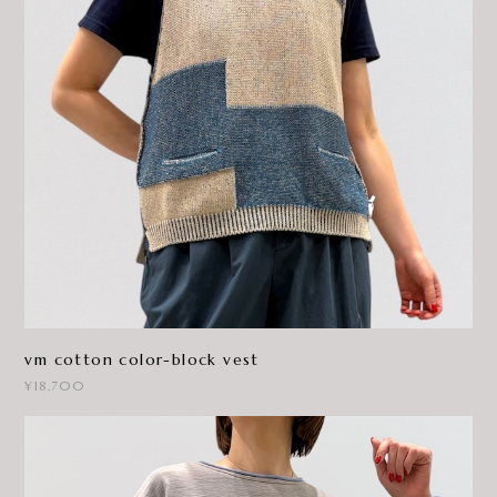
vm cotton color-block vest
¥18,700