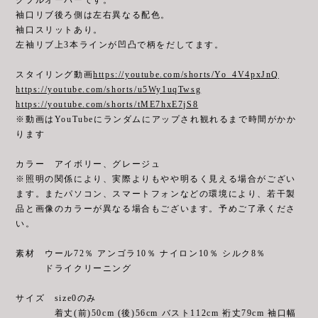
袖口リブ後ろ側は左右異なる配色。
袖口スリットあり。
左袖リブ上3本ラインが凹凸で柄をだしてます。
スタイリング動画
https://youtube.com/shorts/Yo_4V4pxJnQ
https://youtube.com/shorts/u5Wy1uqTwsg
https://youtube.com/shorts/tME7hxE7jS8
※動画はYouTubeにランダムにアップされ観れるまで時間がかか
ります
カラー アイボリー、グレージュ
※照明の関係により、実際よりもやや明るく見える場合がござい
ます。またパソコン、スマートフォンなどの環境により、若干製
品と画像のカラーが異なる場合もございます。予めご了承くださ
い。
素材 ウール72％ アンゴラ10％ ナイロン10％ シルク8％
ドライクリーニング
サイズ size0のみ
着丈(前)50cm (後)56cm バスト112cm 裄丈79cm 袖口幅