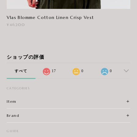
Vlas Blomme Cotton Linen Crisp Vest
¥46,200
ショップの評価
すべて
17
0
0
CATEGORIES
Item
Brand
GUIDE