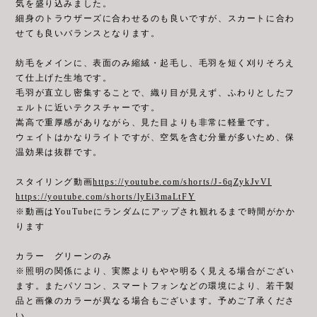
気を盛り込みました。
細身のトラウザーズに合わせるのも良いですが、スカートに合わ
せても良いバランスとなります。
紡毛をメインに、表面のみ縮絨・起毛し、毛羽を短く刈りそろえ
て仕上げた生地です。
毛羽が直立し密集することで、織り目が見えず、ふわりとしたフ
ェルトに近いテクスチャーです。
嵩高で重厚感がありながら、見た目よりも非常に軽量です。
ウェイトはかなりライトですが、空気を含む分量が多いため、保
温効果は抜群です。
スタイリング動画
https://youtube.com/shorts/J-6qZykJvVI
https://youtube.com/shorts/lyEi3maLtFY
※動画はYouTubeにランダムにアップされ観れるまで時間がかか
ります
カラー グリーンのみ
※照明の関係により、実際よりもやや明るく見える場合がござい
ます。またパソコン、スマートフォンなどの環境により、若干製
品と画像のカラーが異なる場合もございます。予めご了承くださ
い。