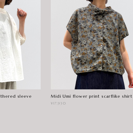
thered sleeve
Midi Umi flower print scarflike shirt
¥17,930