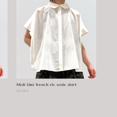
Midi Umi french slv wide shirt
¥11,880