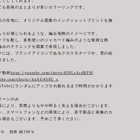
しくしてくれます。
ても色味のまとまりが良いカラーリングです。
毛の生地に、オリジナル図案のインクジェットプリントを施
もりが感じられるような、編み地柄のイメージです。
ーフを配し、多色使いのジャカード編みのような複雑な柄
編みのテクニックを図案で表現しました。
中には、ブランドアイコンであるクロスモチーフや、雪の結
せました。
グ動画
https://youtube.com/shorts/HNGrAc4RPl0
utube.com/shorts/-hnAG4S0U_s
uTubeにランダムにアップされ観れるまで時間がかかります
リーンのみ
係により、実際よりもやや明るく見える場合がございます。
ン、スマートフォンなどの環境により、若干製品と画像のカ
る場合もございます。予めご了承ください。
0％ 別布 綿100％