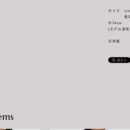
サイズ siz
着丈64cm 
巾54cm
(モデル身長 
日本製
ems