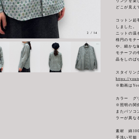
リングを楽
どこが見え
コットン起
しました。
2
/
14
ニットの温
楕円のモチ
や、細かな
モチーフの
晶をしのば
スタイリン
https://yo
※動画はYo
カラー グ
※照明の関
またパソコ
ラーが異な
素材 綿10
手洗い可能