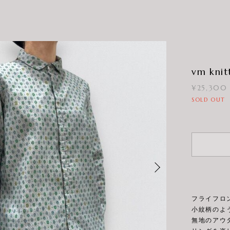
vm knit
¥25,300
SOLD OUT
フライフロ
小紋柄のよ
無地のアウ