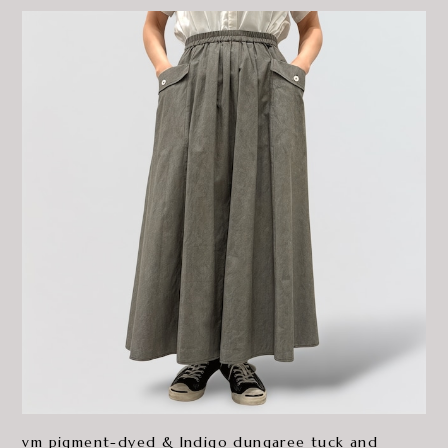
vm pigment-dyed & Indigo dungaree tuck and