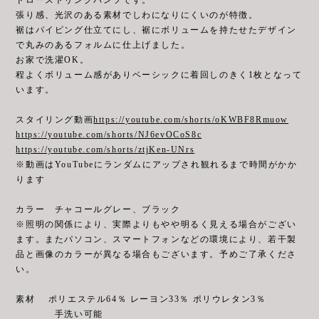
張り感、光沢のある素材でしわになりにくいのが特徴。
裾はパイピング仕立てにし、裾にボリュームを持たせたデザイン
で丸みのあるフォルムに仕上げました。
お家で洗濯OK。
程よくボリューム感がありベーシックに着回しのきく1枚となって
います。
スタイリング動画
https://youtube.com/shorts/oKWBF8Rmuow
https://youtube.com/shorts/NJ6evOCoS8c
https://youtube.com/shorts/ztjKen-UNrs
※動画はYouTubeにランダムにアップされ観れるまで時間がかか
ります
カラー チャコールグレー、ブラック
※照明の関係により、実際よりもやや明るく見える場合がござい
ます。またパソコン、スマートフォンなどの環境により、若干製
品と画像のカラーが異なる場合もございます。予めご了承くださ
い。
素材 ポリエステル64％ レーヨン33％ ポリウレタン3％
手洗い可能