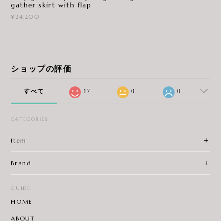
gather skirt with flap
¥24,200
ショップの評価
すべて
17
0
0
CATEGORIES
Item
Brand
GUIDE
HOME
ABOUT