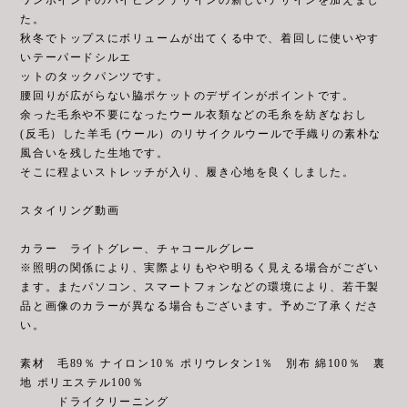
た。
秋冬でトップスにボリュームが出てくる中で、着回しに使いやす
いテーパードシルエ
ットのタックパンツです。
腰回りが広がらない脇ポケットのデザインがポイントです。
余った毛糸や不要になったウール衣類などの毛糸を紡ぎなおし
(反毛）した羊毛 (ウール）のリサイクルウールで手織りの素朴な
風合いを残した生地です。
そこに程よいストレッチが入り、履き心地を良くしました。
スタイリング動画
カラー ライトグレー、チャコールグレー
※照明の関係により、実際よりもやや明るく見える場合がござい
ます。またパソコン、スマートフォンなどの環境により、若干製
品と画像のカラーが異なる場合もございます。予めご了承くださ
い。
素材 毛89％ ナイロン10％ ポリウレタン1％ 別布 綿100％ 裏
地 ポリエステル100％
ドライクリーニング