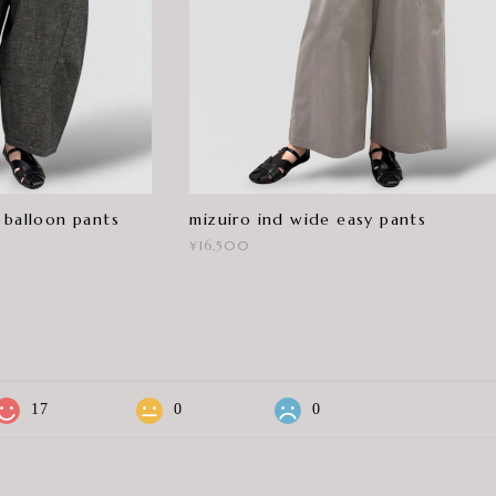
 balloon pants
mizuiro ind wide easy pants
¥16,500
17
0
0