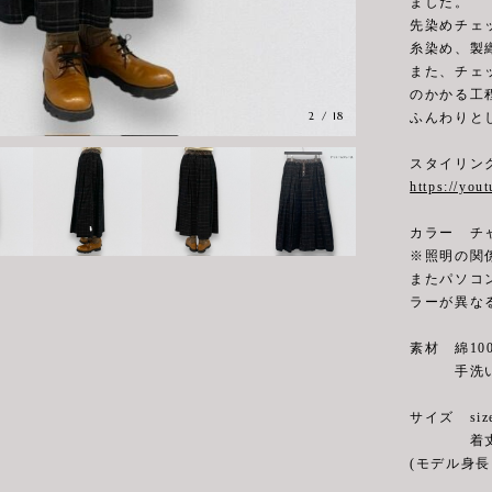
ました。
先染めチェ
糸染め、製
また、チェ
のかかる工
3
/
18
ふんわりと
スタイリン
https://you
カラー チ
※照明の関
またパソコ
ラーが異な
素材 綿10
手洗い
サイズ siz
着丈82cm
(モデル身長 