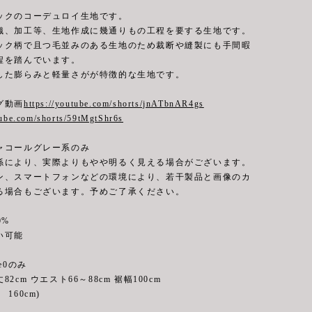
ックのコーデュロイ生地です。
織、加工等、生地作成に幾通りもの工程を要する生地です。
ック柄で且つ毛並みのある生地のため裁断や縫製にも手間暇
程を踏んでいます。
した膨らみと軽量さがが特徴的な生地です。
グ動画
https://youtube.com/shorts/jnATbnAR4gs
tube.com/shorts/59tMgtShr6s
ャコールグレー系のみ
係により、実際よりもやや明るく見える場合がございます。
ン、スマートフォンなどの環境により、若干製品と画像のカ
る場合もございます。予めご了承ください。
0%
可能
e0のみ
 ウエスト66～88cm 裾幅100cm
160cm)