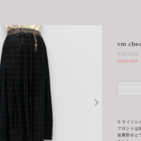
vm chec
¥23,100
SOLD OUT
A ライン
フロントは
短冊部分と