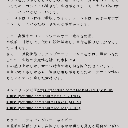
いるため、カジュアル過ぎず、生地感と相まって、大人の為のサ
ルエルパンツとなっています。
ウエストはゴム仕様で着脱しやすく、フロントは、あきみせデザ
インになっているため、きちんと感があります。
ウール高混率のコットンウールサージ素材を使用。
比較的、甘撚りで、低密に設計製織し、目付を限りなく少なくし
た生地です。
さらに、反物状態で、タンブラーワッシャーをかけ、風合いをだ
しつつ、生地の安定性を計った素材です。
糸の盛り上がりが、サージ特有の織り柄を際立たせています。
嵩高でぬくもりがあり、適度な落ち感もあるため、デザイン性の
あるアイテムに適した素材です。
スタイリング動画
https://youtube.com/shorts/dv1d1QMBLos
https://youtube.com/shorts/9uf1KGDe0ak
https://youtube.com/shorts/TBxSHgd1LSI
https://youtube.com/shorts/dcUc3qUuiDg
カラー ミディアムグレー、ネイビー
※照明の関係により、実際よりもやや明るく見える場合がござい