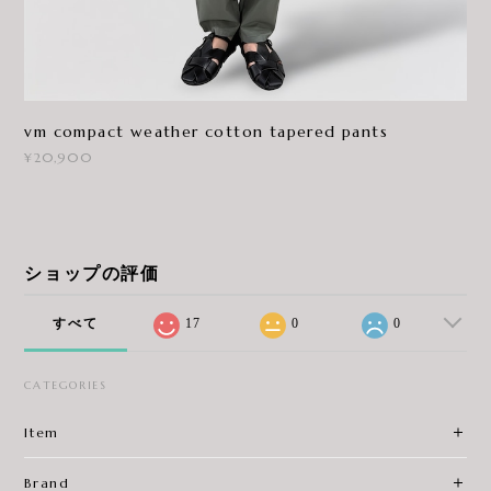
vm compact weather cotton tapered pants
¥20,900
ショップの評価
すべて
17
0
0
CATEGORIES
Item
Brand