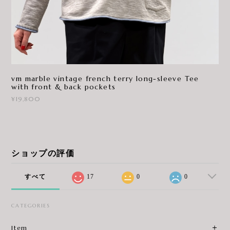
vm marble vintage french terry long-sleeve Tee
with front & back pockets
¥19,800
ショップの評価
すべて
17
0
0
CATEGORIES
Item