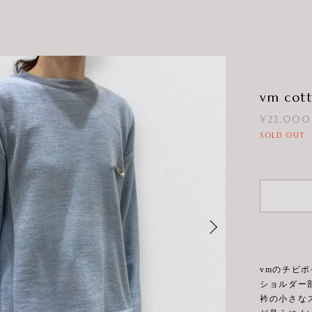
vm cott
¥22,000
SOLD OUT
vmのチビ
ショルダー
衿の小さな