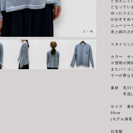
ど見えにく
となってい
ゆったりと
がおすすめ
ニュージー
2
/
16
糸と綿のさ
スタイリン
カラー サ
※照明の関
またパソコ
ラーが異な
素材 毛55％
手洗い
サイズ 着丈5
66cm
(モデル身長 
日本製