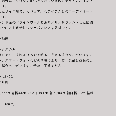
い部分にさりげない配色を入れているのもデザインポイント
ます。
したサイズ感で、カジュアルなアイテムとのコーディネート
です。
ランド産のファインウールと豪州メリノをブレンドした防縮
わやかさを併せ持つシーズンレスな素材です。
グ動画
ックスのみ
係により、実際よりもやや明るく見える場合がございます。
ン、スマートフォンなどの環境により、若干製品と画像のカ
る場合もございます。予めご了承ください。
 綿45%
可能
6cm 肩幅53cm バスト104cm 袖丈46cm 袖口幅11cm 裾幅
160cm)