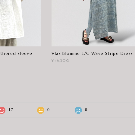
thered sleeve
Vlas Blomme L/C Wave Stripe Dress
¥46,200
17
0
0