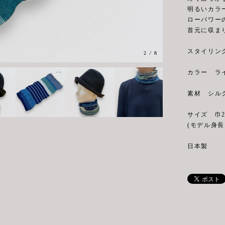
明るいカラ
ローパワー
首元に収ま
スタイリン
2
/
8
カラー ラ
素材 シルク
サイズ 巾21
(モデル身長 
日本製