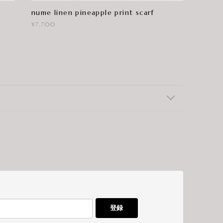
nume linen pineapple print scarf
¥7,700
登録