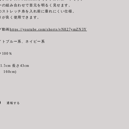
ーの組み合わせで首元を明るく見せます。
のストレッチ糸を入れ前に垂れにくい仕様。
りが良く使用できます。
グ動画
https://youtube.com/shorts/vN827ymZN3Y
イトブルー系、ネイビー系
100％
.5cm 長さ43cm
160cm)
通報する