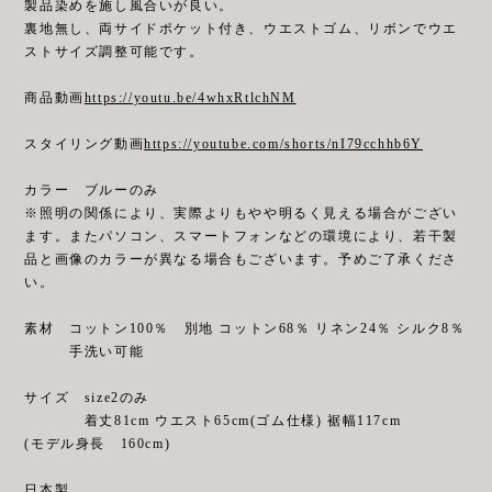
製品染めを施し風合いが良い。
裏地無し、両サイドポケット付き、ウエストゴム、リボンでウエ
ストサイズ調整可能です。
商品動画
https://youtu.be/4whxRtlchNM
スタイリング動画
https://youtube.com/shorts/nI79cchhb6Y
カラー ブルーのみ
※照明の関係により、実際よりもやや明るく見える場合がござい
ます。またパソコン、スマートフォンなどの環境により、若干製
品と画像のカラーが異なる場合もございます。予めご了承くださ
い。
素材 コットン100％ 別地 コットン68％ リネン24％ シルク8％
手洗い可能
サイズ size2のみ
着丈81cm ウエスト65cm(ゴム仕様) 裾幅117cm
(モデル身長 160cm)
日本製