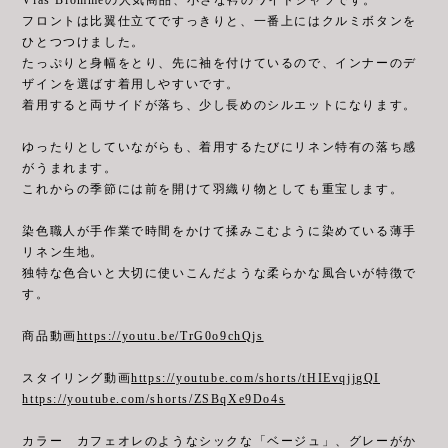
フロントは比翼仕立てですっきりと、一番上にはクルミボタンを
ひとつつけました。
たっぷりと身幅をとり、先に袖を付けているので、インナーのデ
ザインを選ばす着用しやすいです。
着用すると両サイドが落ち、少し長めのシルエットになります。
ゆったりとしていながらも、着用するたびにリネン特有の落ち感
がうまれます。
これからの季節には前を開けて羽織り物としても重宝します。
染色職人が手作業で時間をかけて揉みこむように染めている薄手
リネン生地。
独特な色合いと大切に使いこんだような柔らかな風合いが特徴で
す。
商品動画
https://youtu.be/TrG0o9chQjs
スタイリング動画
https://youtube.com/shorts/tHIEvqjjgQI
https://youtube.com/shorts/ZSBqXe9Do4s
カラー カフェオレのようなシックな「ベージュ」、グレーがか