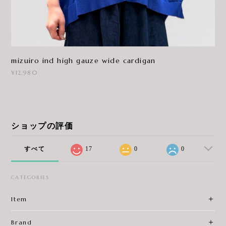
mizuiro ind high gauze wide cardigan
¥12,980
ショップの評価
すべて
17
0
0
CATEGORIES
Item
Brand