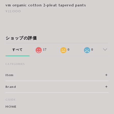
vm organic cotton 2-pleat tapered pants
¥22,000
ショップの評価
すべて
17
0
0
CATEGORIES
Item
Brand
GUIDE
HOME