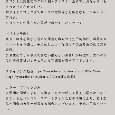
フロントは共生地のクルミ釦＋ファスナーあきで、おなか周りも
すっきりとさせました。
両サイドに付くタブでサイズの微調節が可能となり、ベルトルー
プ付き。
クタッとした柔らかな質感で着やすいパンツです。
《リネン千鳥》
経糸・緯糸を異なる色糸で染色し織りつけた千鳥柄に、製品でオ
ーバーダイを施し、手染めしたような奥行きのある色の見え方を
表現。
少量生産でしか表現できない柔らかい風合いが特徴で、大小のシ
ワが天然素材のナチュラルな雰囲気を引き立てています。
スタイリング動画
https://youtube.com/shorts/n5I2iWnkWaA
https://youtube.com/shorts/9AlnmMWUsE8
カラー ブリックのみ
※照明の関係により、実際よりもやや明るく見える場合がござい
ます。またパソコン、スマートフォンなどの環境により、若干製
品と画像のカラーが異なる場合もございます。予めご了承くださ
い。