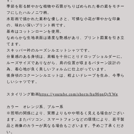
季節を彩る鮮やかな植物や石畳がちりばめられた春の庭をモチー
フにしたハルノニワ柄。
水彩画で描かれた素朴な優しさと、可憐な小花が華やかな印象
の、味わい深いプリント柄です。
基布はコットンローンを使用。
なめらかな生地表面は適度な艶感があり、プリント図案を引き立
てます。
スキッパー衿のルーズシルエットシャツです。
分量感のある身頃は、肩幅を十分にとりドロップショルダーに。
ルーズサイズでありながら、肩の位置が収まるパターン設計の
為、着心地が良く美しいフォルムに仕上がっています。
後身頃のコクーンシルエットは、程よいドレープを生み、今季ら
しいシャツです。
スタイリング動画
https://youtube.com/shorts/hu96pnQrYWg
カラー オレンジ系、ブルー系
※照明の関係により、実際よりもやや明るく見える場合がござい
ます。またパソコン、スマートフォンなどの環境により、若干製
品と画像のカラーが異なる場合もございます。予めご了承くださ
い。