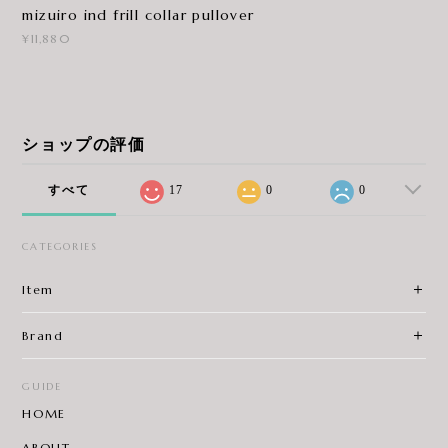
mizuiro ind frill collar pullover
¥11,880
ショップの評価
すべて
17
0
0
CATEGORIES
Item
Brand
GUIDE
HOME
ABOUT