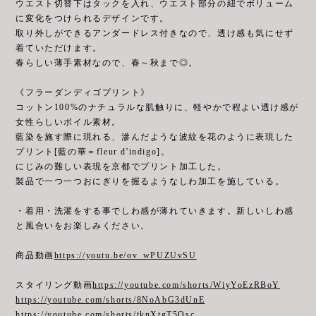
ウエスト切替下はタックを入れ、ウエスト部分の紐でボリューム
に変化をつけられるデザインです。
取り外しができるアンダードレス付きなので、透け感も気にせず
着ていただけます。
春らしい薄手素材なので、春～秋まで◎。
《フラーダンディゴプリント》
コットン100%のナチュラルな肌触りに、軽やかで程よい透け感が
女性らしいボイル素材。
藍染を施す際に現れる、滲んだような波紋を花のように表現した
プリント[藍の華＝fleur d'indigo]。
にじみの難しい表現を京都でプリント加工した。
製品で一つ一つおにぎりを握るようなしわ加工を施している。
・着用・洗濯をする事でしわ感が薄れていきます。新しいしわ感
と風合いをお楽しみください。
商品動画
https://youtu.be/ov_wPUZUvSU
スタイリング動画
https://youtube.com/shorts/WiyYoEzRBoY
https://youtube.com/shorts/8NoAbG3dUnE
https://youtube.com/shorts/tknXtgT5Qsc