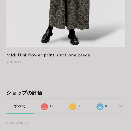
Midi Umi flower print shirt one piece
¥21,780
ショップの評価
すべて
17
0
0
CATEGORIES