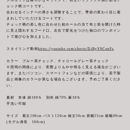
ェック柄コートです。
合わせるインナーの厚さを調整することで、季節の変わり目に着
まわしていただけるコートです。
チェック柄の差し色に合わせた釦ホールの当て布と前を開けた時
に見え隠れするフード口、左右で変化をつけた袖口のワンポイン
トで遊び心を加えました。
スタイリング動画
https://youtube.com/shorts/DiByY9ConFs
カラー ブルー系チェック、チャコールグレー系チェック
※照明の関係により、実際よりもやや明るく見える場合がござい
ます。またパソコン、スマートフォンなどの環境により、若干製
品と画像のカラーが異なる場合もございます。予めご了承くださ
い。
素材 本体 綿100％ 別布 綿70% 麻30％
手洗い可能
サイズ 着丈100cm バスト120cm 袖丈50cm 肩幅55cm 裾幅69cm
(モデル身長 160cm)