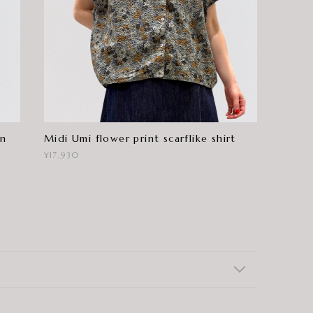
an
Midi Umi flower print scarflike shirt
¥17,930