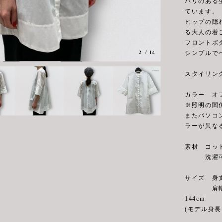
ハリのある
ています。
ヒップの隠
る大人の着
フロントボ
2
/
14
シンプルで
スタイリン
カラー オ
※照明の関
またパソコ
ラーが異な
素材 コット
洗濯可
サイズ 身丈7
肩幅44cm
144cm
(モデル身長 