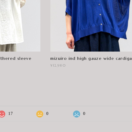
thered sleeve
mizuiro ind high gauze wide cardig
¥12,980
17
0
0