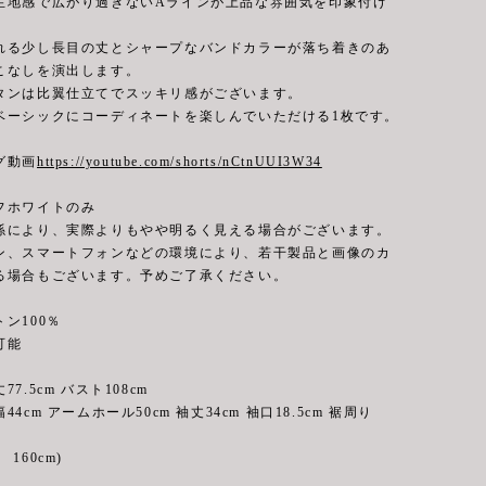
生地感で広がり過ぎないAラインが上品な雰囲気を印象付け
れる少し長目の丈とシャープなバンドカラーが落ち着きのあ
こなしを演出します。
タンは比翼仕立てでスッキリ感がございます。
ベーシックにコーディネートを楽しんでいただける1枚です。
グ動画
https://youtube.com/shorts/nCtnUUI3W34
フホワイトのみ
係により、実際よりもやや明るく見える場合がございます。
ン、スマートフォンなどの環境により、若干製品と画像のカ
る場合もございます。予めご了承ください。
ン100％
能
7.5cm バスト108cm
 アームホール50cm 袖丈34cm 袖口18.5cm 裾周り
160cm)