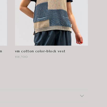
an
vm cotton color-block vest
¥18,700