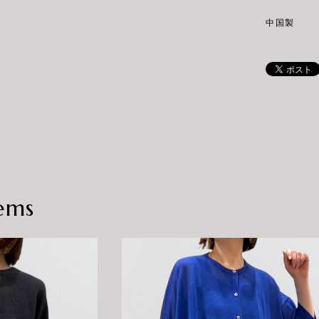
中国製
ems