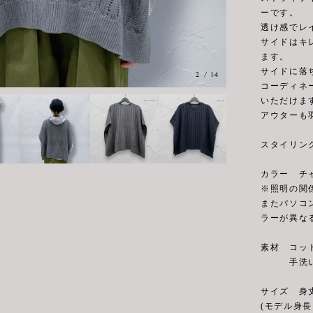
ーです。
透け感でレ
サイドはキ
ます。
サイドに落
2
/
14
コーディネ
いただけま
アウターも
スタイリン
カラー チ
※照明の関
またパソコ
ラーが異な
素材 コット
手洗い
サイズ 身丈6
(モデル身長 