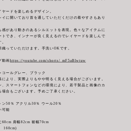
イヤードを楽しめるデザイン。
レイに開いており首を通していただくだけの着やすさもあり
ち感があり動きのあるシルエットを表現。色々なアイテムに
ートでき、インナーが良く見えるのでレイヤードを楽しんで
す。
羽織っていただけます。手洗いOKです。
グ動画
https://youtube.com/shorts/_mF5aBlwtuw
ャコールグレー、ブラック
係により、実際よりもやや明るく見える場合がございます。
ン、スマートフォンなどの環境により、若干製品と画像のカ
る場合もございます。予めご了承ください。
ン50％ アクリル30％ ウール20％
可能
0cm 肩幅82cm 裾幅70cm
160cm)