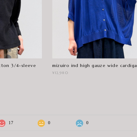
ton 3/4-sleeve
mizuiro ind high gauze wide cardig
¥12,980
17
0
0