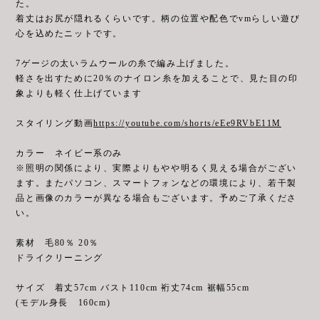
た。
着丈はお尻が隠れるくらいです。柄の位置や配色でvmらしい遊び
心を込めたニットです。
7ゲージの太いラムウールの糸で編み上げました。
軽さを出すために20％のナイロン糸を加えることで、見た目の印
象よりも軽く仕上げています
スタイリング動画
https://youtube.com/shorts/eEe9RVbE11M
カラー ネイビー系のみ
※照明の関係により、実際よりもやや明るく見える場合がござい
ます。またパソコン、スマートフォンなどの環境により、若干製
品と画像のカラーが異なる場合もございます。予めご了承くださ
い。
素材 毛80％ 20％
ドライクリーニング
サイズ 着丈57cm バスト110cm 裄丈74cm 裾幅55cm
(モデル身長 160cm)