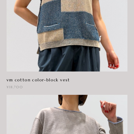
vm cotton color-block vest
¥18,700