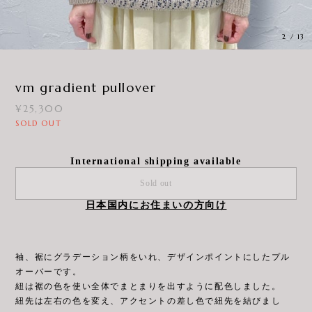
3
/
13
vm gradient pullover
¥25,300
SOLD OUT
International shipping available
Sold out
日本国内にお住まいの方向け
袖、裾にグラデーション柄をいれ、デザインポイントにしたプル
オーバーです。
紐は裾の色を使い全体でまとまりを出すように配色しました。
紐先は左右の色を変え、アクセントの差し色で紐先を結びまし