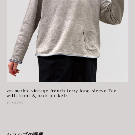
vm marble vintage french terry long-sleeve Tee
with front & back pockets
¥19,800
ショップの評価