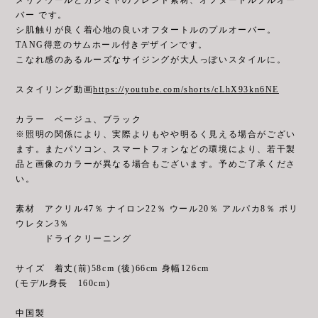
バー です。
シ肌触りが良く着心地の良いオフタートルのプルオーバー。
TANG得意のサムホール付きデザインです。
こなれ感のあるルーズなサイジングが大人っぽいスタイルに。
スタイリング動画
https://youtube.com/shorts/cLhX93kn6NE
カラー ベージュ、ブラック
※照明の関係により、実際よりもやや明るく見える場合がござい
ます。またパソコン、スマートフォンなどの環境により、若干製
品と画像のカラーが異なる場合もございます。予めご了承くださ
い。
素材 アクリル47％ ナイロン22％ ウール20％ アルパカ8％ ポリ
ウレタン3％
ドライクリーニング
サイズ 着丈(前)58cm (後)66cm 身幅126cm
(モデル身長 160cm)
中国製