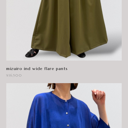
mizuiro ind wide flare pants
¥16,500