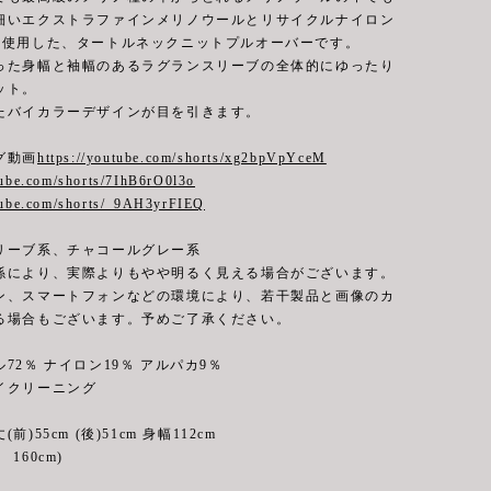
細いエクストラファインメリノウールとリサイクルナイロン
を使用した、タートルネックニットプルオーバーです。
った身幅と袖幅のあるラグランスリーブの全体的にゆったり
ット。
たバイカラーデザインが目を引きます。
グ動画
https://youtube.com/shorts/xg2bpVpYceM
tube.com/shorts/7IhB6rO0l3o
utube.com/shorts/_9AH3yrFIEQ
リーブ系、チャコールグレー系
係により、実際よりもやや明るく見える場合がございます。
ン、スマートフォンなどの環境により、若干製品と画像のカ
る場合もございます。予めご了承ください。
72％ ナイロン19％ アルパカ9％
リーニング
前)55cm (後)51cm 身幅112cm
160cm)