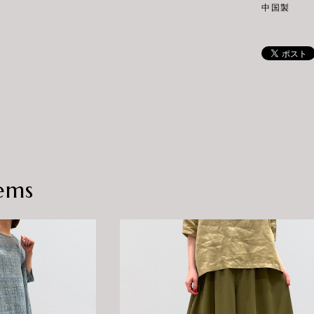
中国製
ems