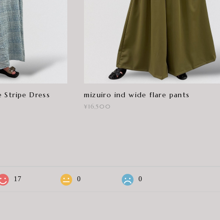
 Stripe Dress
mizuiro ind wide flare pants
¥16,500
17
0
0