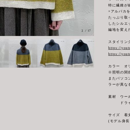
特に繊維が
×アルパカ
たっぷり取
したシルエ
編地を変え
3
/
17
スタイリン
https://you
https://yo
カラー オ
※照明の関
またパソコ
ラーが異な
素材 ウール
ドライク
サイズ 着丈(
(モデル身長 