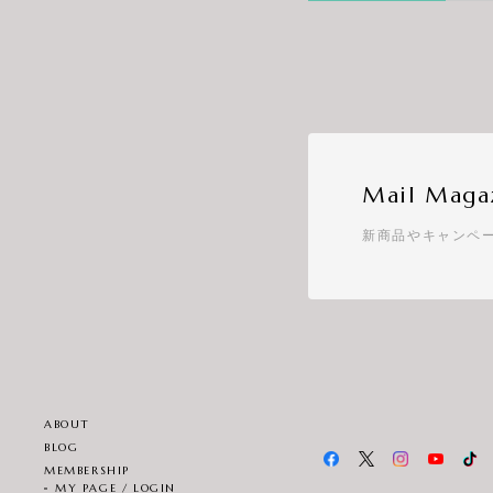
Mail Maga
新商品やキャンペ
ABOUT
BLOG
MEMBERSHIP
MY PAGE / LOGIN