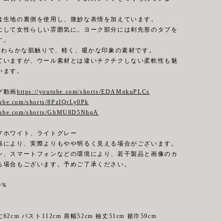
は生地の裏側を使用し、微妙な表情を加えています。
にして女性らしい雰囲気に。ヨーク部分には剣先形のタブを
す。
のやわらかな肌触りで、軽く、暖かな印象の素材です。
ていますが、ウール素材とは違いチクチクしない柔軟性も魅
います。
グ動画
https://youtube.com/shorts/EDAMnkuPLCs
tube.com/shorts/8PzIQrLy0Pk
utube.com/shorts/GhMU8D5NhqA
フホワイト、ライトグレー
係により、実際よりもやや明るく見える場合がございます。
ン、スマートフォンなどの環境により、若干製品と画像のカ
る場合もございます。予めご了承ください。
0％
2cm バスト112cm 肩幅52cm 袖丈51cm 裾巾59cm