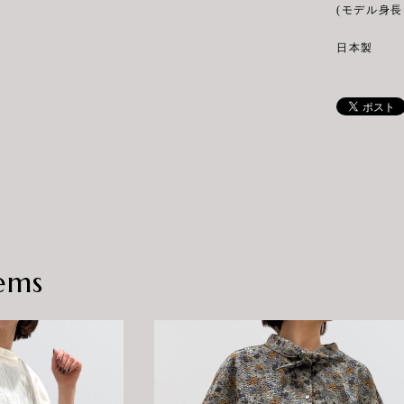
(モデル身長 
日本製
ems