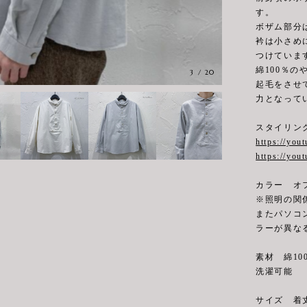
す。
ボザム部分
衿は小さめ
つけていま
綿100％
3
/
20
起毛をさせ
力となって
スタイリン
https://you
https://yo
カラー オ
※照明の関
またパソコ
ラーが異な
素材 綿10
洗濯可能
サイズ 着丈6