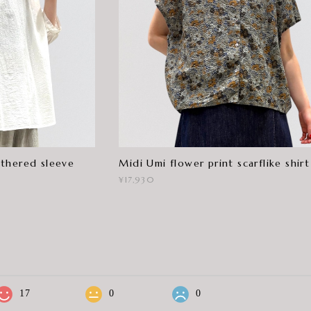
thered sleeve
Midi Umi flower print scarflike shirt
¥17,930
17
0
0