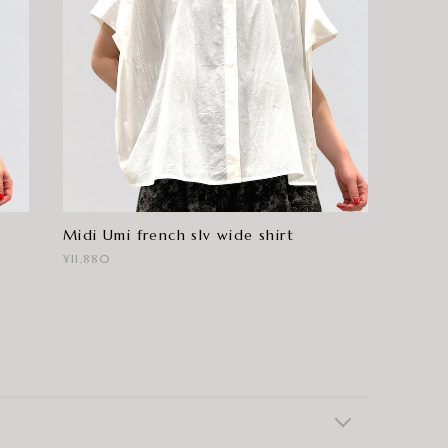
Midi Umi french slv wide shirt
¥11,880