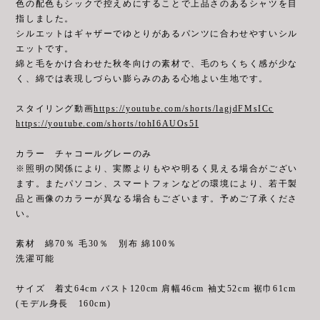
色の配色もシックで控えめにすることで上品さのあるシャツを目
指しました。
シルエットはギャザーでゆとりがあるパンツに合わせやすいシル
エットです。
綿と毛をかけ合わせた秋冬向けの素材で、毛のちくちく感が少な
く、綿では表現しづらい膨らみのある心地よい生地です。
スタイリング動画
https://youtube.com/shorts/lagjdFMsICc
https://youtube.com/shorts/tohI6AUOs5I
カラー チャコールグレーのみ
※照明の関係により、実際よりもやや明るく見える場合がござい
ます。またパソコン、スマートフォンなどの環境により、若干製
品と画像のカラーが異なる場合もございます。予めご了承くださ
い。
素材 綿70％ 毛30％ 別布 綿100％
洗濯可能
サイズ 着丈64cm バスト120cm 肩幅46cm 袖丈52cm 裾巾61cm
(モデル身長 160cm)