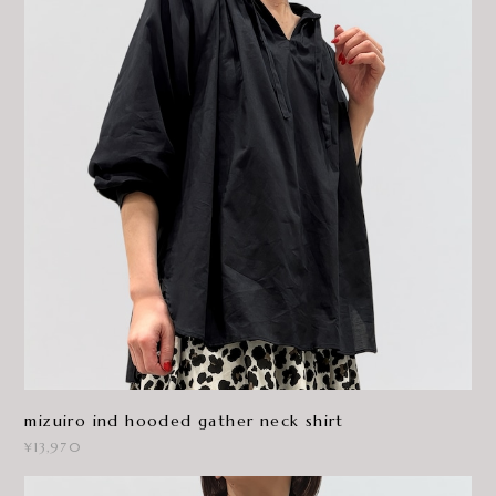
mizuiro ind hooded gather neck shirt
¥13,970