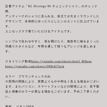
定番アイテム「KL Heritage 60 チュニックシャツ」のチェック
柄。
アンティークのシャツに見られる、前立てが大きくラウンドした
デザインで、全体的にゆったりとしたシルエットに仕上げていま
す。
ユニセックスで着ていただけるアイテムです。
シンプルで合わせやすく、前を開けたり、無造作に袖をまくった
羽織りスタイルなど、年間を通して様々なアレンジを楽しめま
す。
スタイリング動画
https://youtube.com/shorts/tkqsI_M0qno
https://youtube.com/shorts/Q98t4l7ferk
カラー ブラウンチェックのみ
※照明の関係により、実際よりもやや明るく見える場合がござい
ます。またパソコン、スマートフォンなどの環境により、若干製
品と画像のカラーが異なる場合もございます。予めご了承くださ
い。
素材 リネン100％