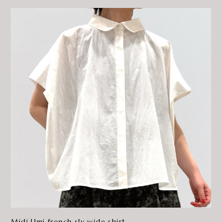
Midi Umi french slv wide shirt