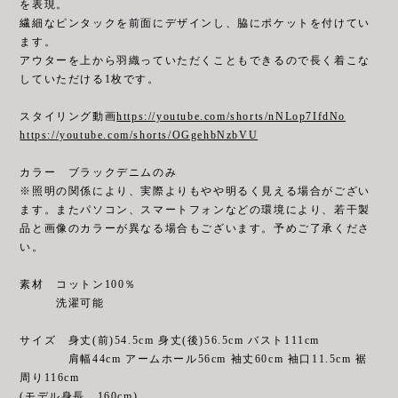
を表現。
繊細なピンタックを前面にデザインし、脇にポケットを付けてい
ます。
アウターを上から羽織っていただくこともできるので長く着こな
していただける1枚です。
スタイリング動画
https://youtube.com/shorts/nNLop7IfdNo
https://youtube.com/shorts/OGgehbNzbVU
カラー ブラックデニムのみ
※照明の関係により、実際よりもやや明るく見える場合がござい
ます。またパソコン、スマートフォンなどの環境により、若干製
品と画像のカラーが異なる場合もございます。予めご了承くださ
い。
素材 コットン100％
洗濯可能
サイズ 身丈(前)54.5cm 身丈(後)56.5cm バスト111cm
肩幅44cm アームホール56cm 袖丈60cm 袖口11.5cm 裾
周り116cm
(モデル身長 160cm)