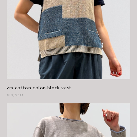
vm cotton color-block vest
¥18,700