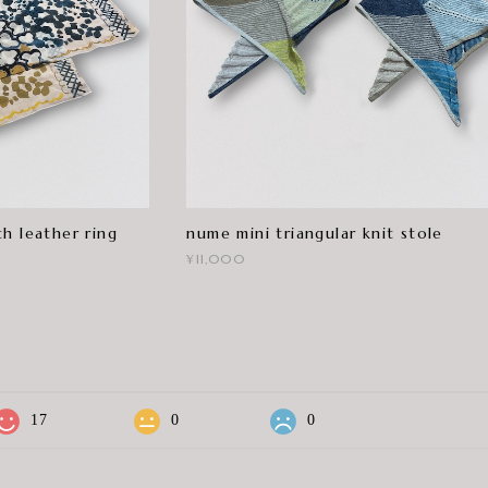
h leather ring
nume mini triangular knit stole
¥11,000
17
0
0