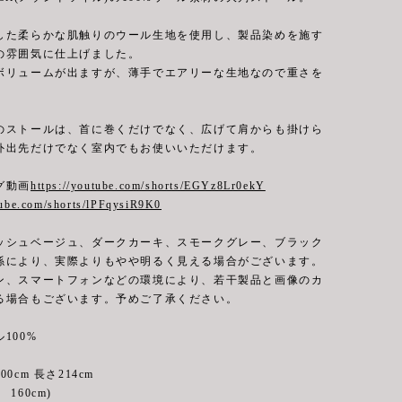
した柔らかな肌触りのウール生地を使用し、製品染めを施す
の雰囲気に仕上げました。
ボリュームが出ますが、薄手でエアリーな生地なので重さを
。
のストールは、首に巻くだけでなく、広げて肩からも掛けら
外出先だけでなく室内でもお使いいただけます。
グ動画
https://youtube.com/shorts/EGYz8Lr0ekY
tube.com/shorts/lPFqysiR9K0
ッシュベージュ、ダークカーキ、スモークグレー、ブラック
係により、実際よりもやや明るく見える場合がございます。
ン、スマートフォンなどの環境により、若干製品と画像のカ
る場合もございます。予めご了承ください。
100%
0cm 長さ214cm
160cm)