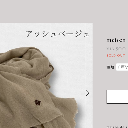
maison 
¥16,500
SOLD OUT
種類
maison 