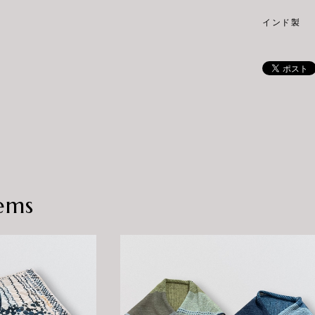
インド製
ems