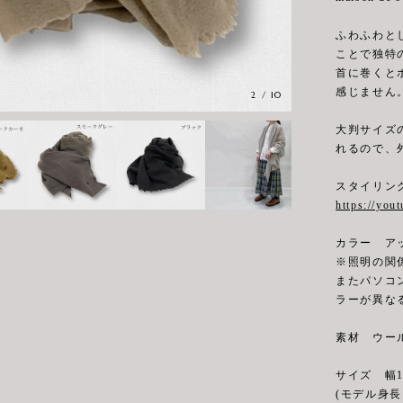
ふわふわと
ことで独特
首に巻くと
感じません
2
/
10
大判サイズ
れるので、
スタイリン
https://you
カラー ア
※照明の関
またパソコ
ラーが異な
素材 ウール
サイズ 幅10
(モデル身長 