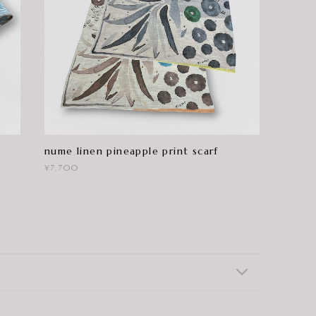
nume linen pineapple print scarf
¥7,700