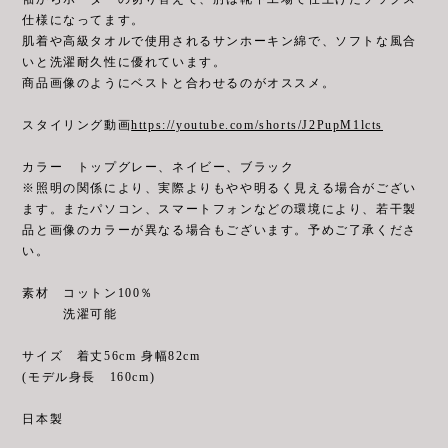
仕様になってます。
肌着や高級タオルで使用されるサンホーキン綿で、ソフトな風合
いと洗濯耐久性に優れています。
商品画像のようにベストと合わせるのがオススメ。
スタイリング動画
https://youtube.com/shorts/J2PupM1lcts
カラー トップグレー、ネイビー、ブラック
※照明の関係により、実際よりもやや明るく見える場合がござい
ます。またパソコン、スマートフォンなどの環境により、若干製
品と画像のカラーが異なる場合もございます。予めご了承くださ
い。
素材 コットン100％
洗濯可能
サイズ 着丈56cm 身幅82cm
(モデル身長 160cm)
日本製