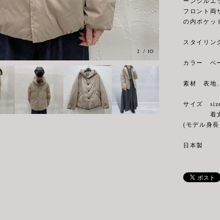
ーンシルエ
フロント両
の内ポケッ
スタイリン
2
/
10
カラー ベ
素材 表地、
サイズ siz
着丈(前)61
(モデル身長 
日本製