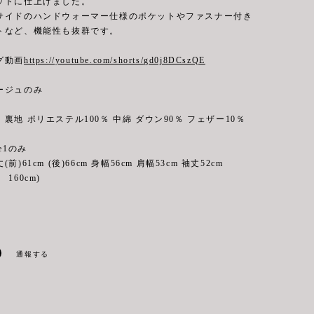
ットに仕上げました。
サイドのハンドウォーマー仕様のポケットやファスナー付き
トなど、機能性も抜群です。
グ動画
https://youtube.com/shorts/gd0j8DCszQE
ージュのみ
裏地 ポリエステル100％ 中綿 ダウン90％ フェザー10％
e1のみ
cm (後)66cm 身幅56cm 肩幅53cm 袖丈52cm
160cm)
通報する