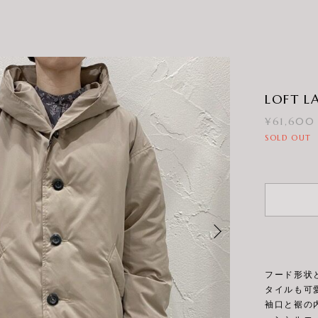
LOFT L
¥61,600
SOLD OUT
フード形状
タイルも可
袖口と裾の