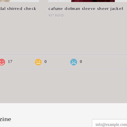
l shirred check
cafune dolman sleeve sheer jacket
¥17,600
17
0
0
zine