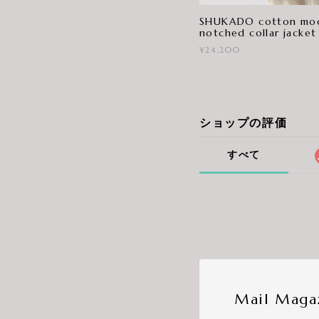
SHUKADO cotton moda
notched collar jacket
¥24,200
ショップの評価
すべて
Mail Maga