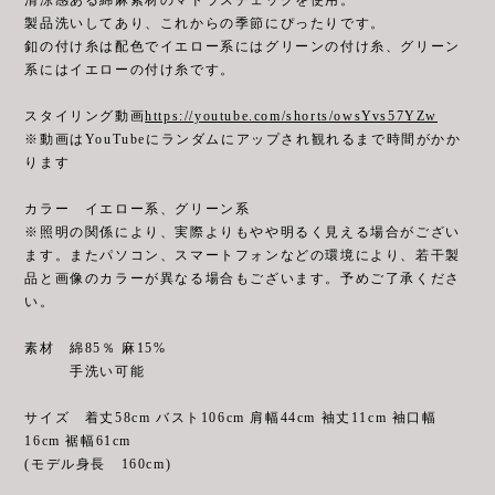
製品洗いしてあり、これからの季節にぴったりです。
釦の付け糸は配色でイエロー系にはグリーンの付け糸、グリーン
系にはイエローの付け糸です。
スタイリング動画
https://youtube.com/shorts/owsYvs57YZw
※動画はYouTubeにランダムにアップされ観れるまで時間がかか
ります
カラー イエロー系、グリーン系
※照明の関係により、実際よりもやや明るく見える場合がござい
ます。またパソコン、スマートフォンなどの環境により、若干製
品と画像のカラーが異なる場合もございます。予めご了承くださ
い。
素材 綿85％ 麻15%
手洗い可能
サイズ 着丈58cm バスト106cm 肩幅44cm 袖丈11cm 袖口幅
16cm 裾幅61cm
(モデル身長 160cm)