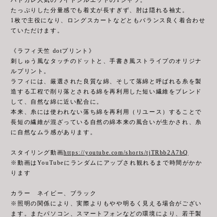
たっぷりした分量感でも着丈が長すぎず、肘は隠れる袖丈。
1枚で主役になり、ロングスカートなどともバランス良く着合わせ
ていただけます。
《ラフィ天竺 dotプリント》
刺しゅう風なタッチのドットと、手書き風ストライプのオリジナ
ルプリント。
ラフィには、厳選された良質な綿、そして落綿と呼ばれる糸を製
造する工程で削り落とされる綿を再利用した短い繊維をブレンド
して、自然な綿に近い配合に。
本来、糸には使われない落ち綿を再利用（リユース）することで
長短の繊維が混ざっている自然の綿本来の風合いが生かされ、糸
に自然なムラ感があります。
スタイリング動画
https://youtube.com/shorts/tjTRbb2A7bQ
※動画はYouTubeにランダムにアップされ観れるまで時間がかか
ります
カラー ネイビー、ブラック
※照明の関係により、実際よりもやや明るく見える場合がござい
ます。またパソコン、スマートフォンなどの環境により、若干製