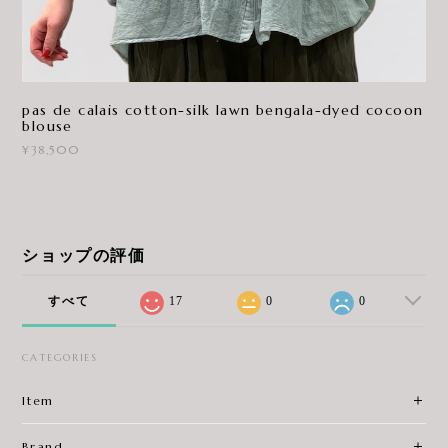
pas de calais cotton-silk lawn bengala-dyed cocoon
blouse
¥38,500
ショップの評価
すべて
17
0
0
CATEGORIES
Item
Brand