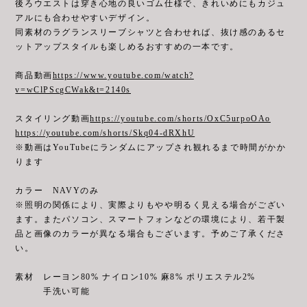
後ろウエストは穿き心地の良いゴム仕様で、きれいめにもカジュ
アルにも合わせやすいデザイン。
同素材のラグランスリーブシャツと合わせれば、抜け感のあるセ
ットアップスタイルも楽しめるおすすめの一本です。
商品動画
https://www.youtube.com/watch?
v=wClPScgCWak&t=2140s
スタイリング動画
https://youtube.com/shorts/OxC5urpoOAo
https://youtube.com/shorts/Skq04-dRXhU
※動画はYouTubeにランダムにアップされ観れるまで時間がかか
ります
カラー NAVYのみ
※照明の関係により、実際よりもやや明るく見える場合がござい
ます。またパソコン、スマートフォンなどの環境により、若干製
品と画像のカラーが異なる場合もございます。予めご了承くださ
い。
素材 レーヨン80% ナイロン10% 麻8% ポリエステル2%
手洗い可能