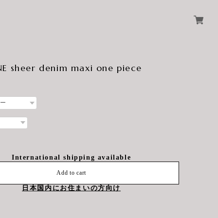
E sheer denim maxi one piece
International shipping available
Add to cart
日本国内にお住まいの方向け