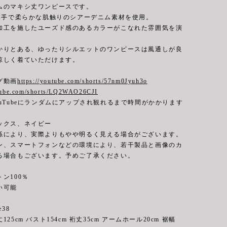
ムのマキシ丈ワンピースです。
の薄手で柔らかな肌触りのシアーデニム素材を使用。
加工を施したユーズド感のあるカラーがこなれた雰囲気を演
かりとある、ゆったりシルエットのワンピースは風通しが良
涼しく着ていただけます。
グ動画
https://youtube.com/shorts/57nm0Jyuh3o
utube.com/shorts/LQ2WAO26CJI
uTubeにランダムにアップされ観れるまで時間がかかります
ックス、ネイビー
係により、実際よりもやや明るく見える場合がございます。
ン、スマートフォンなどの環境により、若干製品と画像のカ
る場合もございます。予めご了承ください。
ン100％
可能
e38
m バスト154cm 裄丈35cm アームホール20cm 裾幅