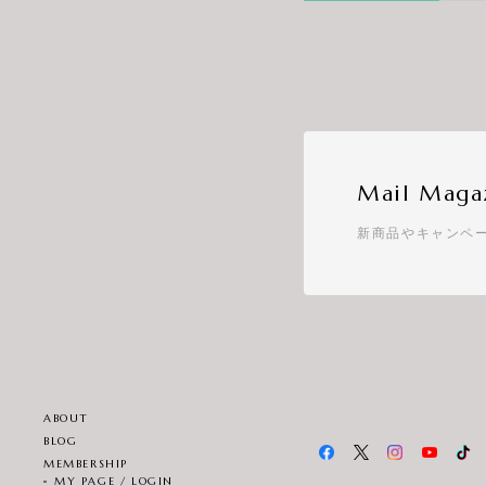
Mail Maga
新商品やキャンペ
ABOUT
BLOG
MEMBERSHIP
MY PAGE / LOGIN