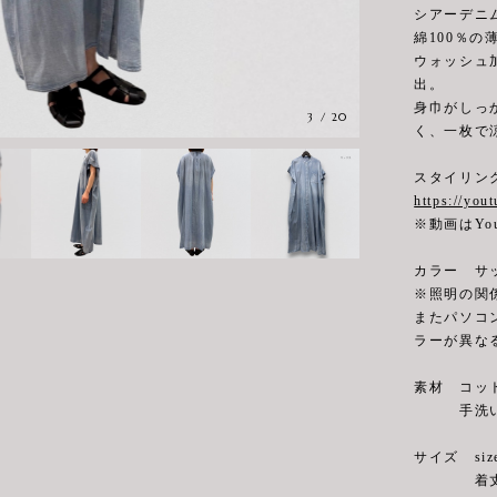
シアーデニ
綿100％
ウォッシュ
出。
身巾がしっ
3
/
20
く、一枚で
スタイリン
https://yo
※動画はYo
カラー サ
※照明の関
またパソコ
ラーが異な
素材 コット
手洗い
サイズ siz
着丈125c