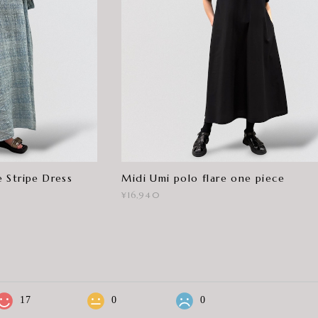
 Stripe Dress
Midi Umi polo flare one piece
¥16,940
17
0
0