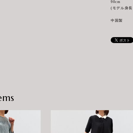
90cm
(モデル身長 
中国製
ems