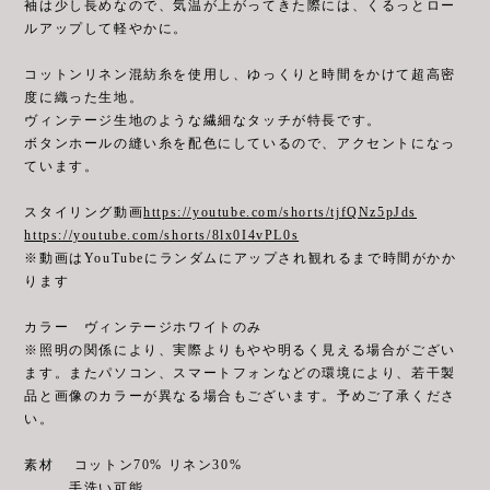
袖は少し長めなので、気温が上がってきた際には、くるっとロー
ルアップして軽やかに。
コットンリネン混紡糸を使用し、ゆっくりと時間をかけて超高密
度に織った生地。
ヴィンテージ生地のような繊細なタッチが特長です。
ボタンホールの縫い糸を配色にしているので、アクセントになっ
ています。
スタイリング動画
https://youtube.com/shorts/tjfQNz5pJds
https://youtube.com/shorts/8lx0I4vPL0s
※動画はYouTubeにランダムにアップされ観れるまで時間がかか
ります
カラー ヴィンテージホワイトのみ
※照明の関係により、実際よりもやや明るく見える場合がござい
ます。またパソコン、スマートフォンなどの環境により、若干製
品と画像のカラーが異なる場合もございます。予めご了承くださ
い。
素材 コットン70% リネン30%
手洗い可能