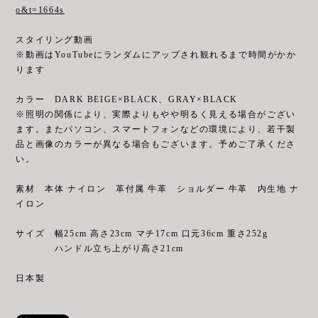
o&t=1664s
スタイリング動画
※動画はYouTubeにランダムにアップされ観れるまで時間がかか
ります
カラー DARK BEIGE×BLACK、GRAY×BLACK
※照明の関係により、実際よりもやや明るく見える場合がござい
ます。またパソコン、スマートフォンなどの環境により、若干製
品と画像のカラーが異なる場合もございます。予めご了承くださ
い。
素材 本体 ナイロン 革付属 牛革 ショルダー 牛革 内生地 ナ
イロン
サイズ 幅25cm 高さ23cm マチ17cm 口元36cm 重さ252g
ハンドル立ち上がり高さ21cm
日本製