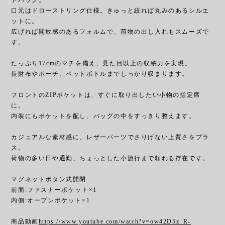
口元はドローストリング仕様。きゅっと絞れば丸みのあるシルエ
ットに。
広げれば開放感のあるフォルムで、荷物の出し入れもスムーズで
す。
たっぷり17cmのマチを備え、見た目以上の収納力を実現。
長財布やポーチ、ペットボトルまでしっかり収まります。
フロントのZIPポケットは、すぐに取り出したい小物の指定席
に。
内装にもポケットを配し、バッグの中をすっきり整えます。
カジュアルな素材感に、レザーパーツでさりげない上質さをプラ
ス。
荷物の多い日や通勤、ちょっとした小旅行まで頼れる存在です。
マグネットボタン式開閉
前面:ファスナーポケット×1
内側:オープンポケット×1
商品動画
https://www.youtube.com/watch?v=ow42D5z_R-