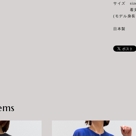
サイズ siz
着丈55cm
(モデル身長 
日本製
ems