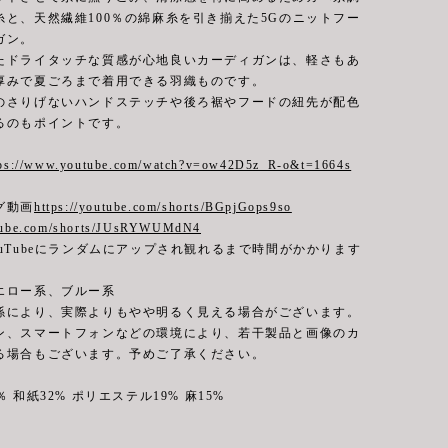
糸と、天然繊維100％の綿麻糸を引き揃えた5Gのニットフー
ガン。
たドライタッチな質感が心地良いカーディガンは、軽さもあ
厚みで夏ごろまで着用できる羽織ものです。
のさりげないハンドステッチや後ろ裾やフードの紐先が配色
るのもポイントです。
tps://www.youtube.com/watch?v=ow42D5z_R-o&t=1664s
グ動画
https://youtube.com/shorts/BGpjGops9so
utube.com/shorts/JUsRYWUMdN4
uTubeにランダムにアップされ観れるまで時間がかかります
エロー系、ブルー系
係により、実際よりもやや明るく見える場合がございます。
ン、スマートフォンなどの環境により、若干製品と画像のカ
る場合もございます。予めご了承ください。
％ 和紙32% ポリエステル19% 麻15%