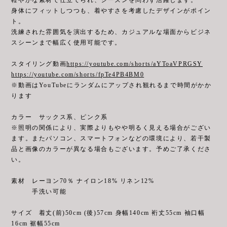
身体にフィットしつつも、着やすさを考慮したデザインがポイン
ト。
洗練された雰囲気を演出するため、カジュアルな場面からビジネ
スシーンまで幅広く使用可能です。
スタイリング動画
https://youtube.com/shorts/aYToaVPRGSY
https://youtube.com/shorts/fpTe4PB4BM0
※動画はYouTubeにランダムにアップされ観れるまで時間がかか
ります
カラー サックス系、ピンク系
※照明の関係により、実際よりもやや明るく見える場合がござい
ます。またパソコン、スマートフォンなどの環境により、若干製
品と画像のカラーが異なる場合もございます。予めご了承くださ
い。
素材 レーヨン70％ ナイロン18% リネン12%
手洗い可能
サイズ 着丈(前)50cm (後)57cm 身幅140cm 裄丈55cm 袖口幅
16cm 裾幅55cm