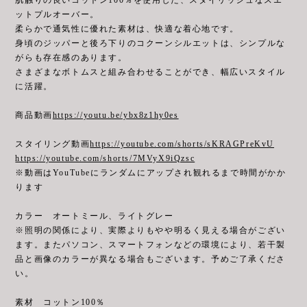
ットプルオーバー。
柔らかで通気性に優れた素材は、快適な着心地です。
身頃のジッパーと後ろ下りのコクーンシルエットは、シンプルな
がらも存在感のあります。
さまざまなボトムスと組み合わせることができ、幅広いスタイル
に活躍。
商品動画
https://youtu.be/ybx8z1hy0es
スタイリング動画
https://youtube.com/shorts/sKRAGPreKvU
https://youtube.com/shorts/7MVyX9iQzsc
※動画はYouTubeにランダムにアップされ観れるまで時間がかか
ります
カラー オートミール、ライトグレー
※照明の関係により、実際よりもやや明るく見える場合がござい
ます。またパソコン、スマートフォンなどの環境により、若干製
品と画像のカラーが異なる場合もございます。予めご了承くださ
い。
素材 コットン100％