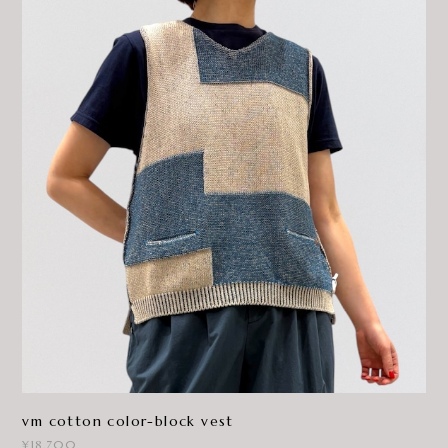
vm cotton color-block vest
¥18,700