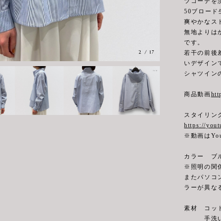
ツコーデを
50ブロー
爽やかなス
無地よりは
です。
3
/
17
若干の前後
いデザイン
シャツイン
商品動画
ht
スタイリン
https://yo
※動画はYo
カラー ブ
※照明の関
またパソコ
ラーが異な
素材 コット
手洗い