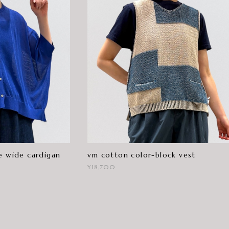
e wide cardigan
vm cotton color-block vest
¥18,700