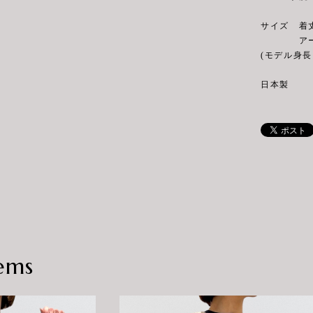
サイズ 着丈(前
アームホール
(モデル身長 
日本製
ems