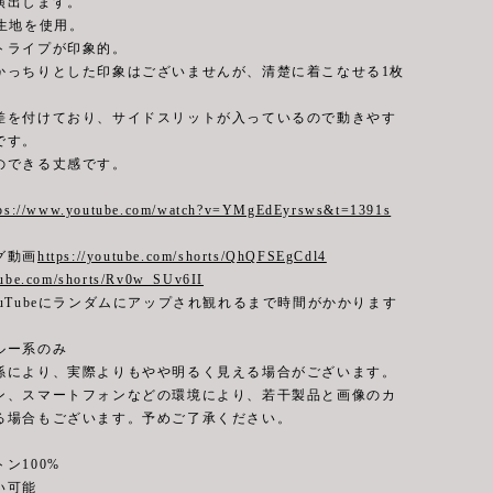
演出します。
ド生地を使用。
トライプが印象的。
かっちりとした印象はございませんが、清楚に着こなせる1枚
差を付けており、サイドスリットが入っているので動きやす
です。
のできる丈感です。
tps://www.youtube.com/watch?v=YMgEdEyrsws&t=1391s
グ動画
https://youtube.com/shorts/QhQFSEgCdl4
utube.com/shorts/Rv0w_SUv6II
uTubeにランダムにアップされ観れるまで時間がかかります
ルー系のみ
係により、実際よりもやや明るく見える場合がございます。
ン、スマートフォンなどの環境により、若干製品と画像のカ
る場合もございます。予めご了承ください。
ン100%
可能