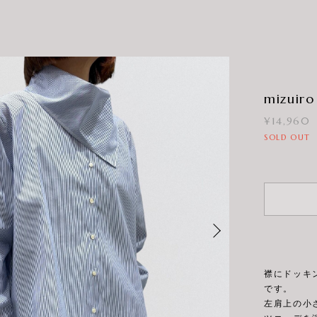
mizuiro 
¥14,960
SOLD OUT
襟にドッキ
です。
左肩上の小