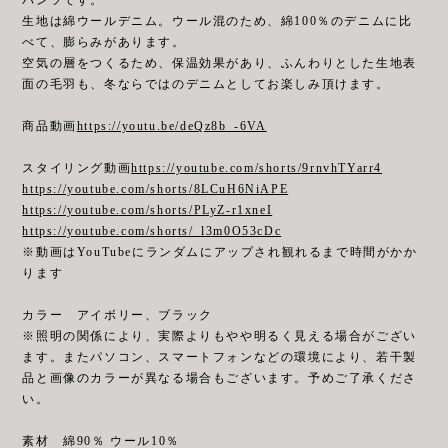
生地は綿ウールデニム。ウール混のため、綿100％のデニムに比
べて、膨らみがあります。
空気の層をつくるため、保温効果があり、ふんわりとした生地表
面の毛羽も、冬ならではのデニムとしてお楽しみ頂けます。
商品動画
https://youtu.be/deQz8b_-6VA
スタイリング動画
https://youtube.com/shorts/9rnvhTYarr4
https://youtube.com/shorts/8LCuH6NiAPE
https://youtube.com/shorts/PLyZ-r1xneI
https://youtube.com/shorts/_l3m0O53cDc
※動画はYouTubeにランダムにアップされ観れるまで時間がかか
ります
カラー アイボリー、ブラック
※照明の関係により、実際よりもやや明るく見える場合がござい
ます。またパソコン、スマートフォンなどの環境により、若干製
品と画像のカラーが異なる場合もございます。予めご了承くださ
い。
素材 綿90％ ウール10％