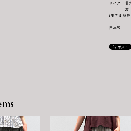
サイズ 着丈9
渡り38cm
(モデル身長 
日本製
ems