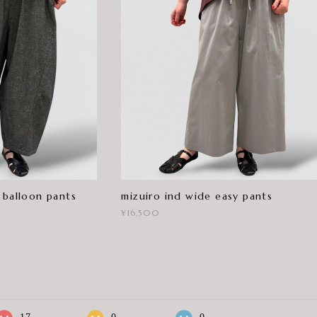
 balloon pants
mizuiro ind wide easy pants
¥16,500