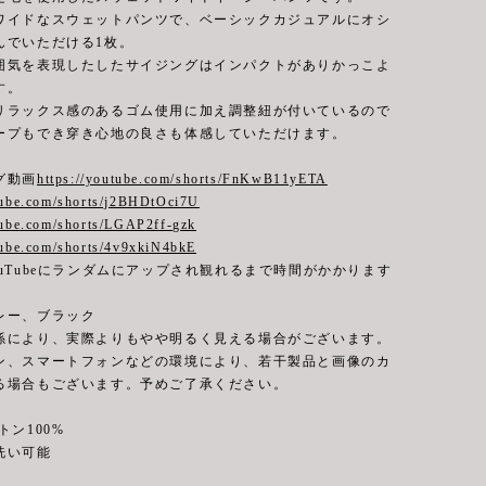
ワイドなスウェットパンツで、ベーシックカジュアルにオシ
んでいただける1枚。
囲気を表現したしたサイジングはインパクトがありかっこよ
す。
リラックス感のあるゴム使用に加え調整紐が付いているので
ープもでき穿き心地の良さも体感していただけます。
グ動画
https://youtube.com/shorts/FnKwB11yETA
utube.com/shorts/j2BHDtOci7U
tube.com/shorts/LGAP2ff-gzk
tube.com/shorts/4v9xkiN4bkE
uTubeにランダムにアップされ観れるまで時間がかかります
レー、ブラック
係により、実際よりもやや明るく見える場合がございます。
ン、スマートフォンなどの環境により、若干製品と画像のカ
る場合もございます。予めご了承ください。
ン100%
可能