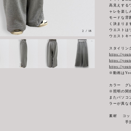
高見えする
ャレを楽し
モードな雰
く決まりま
ウエストは
3
/
18
ウエストキ
スタイリン
https://yo
https://you
https://you
※動画はYo
カラー グ
※照明の関
またパソコ
ラーが異な
素材 コット
手洗い