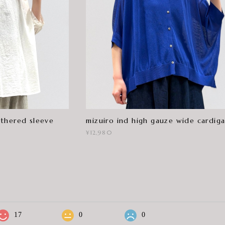
thered sleeve
mizuiro ind high gauze wide cardig
¥12,980
17
0
0