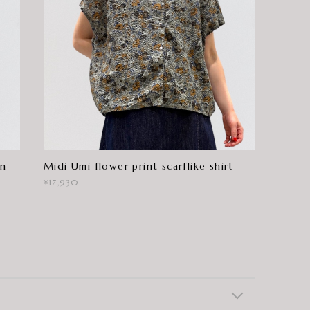
an
Midi Umi flower print scarflike shirt
¥17,930