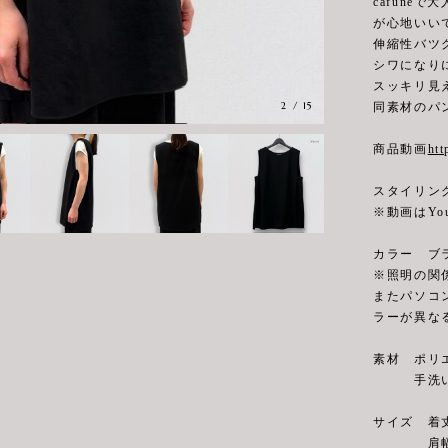
cafune
が心地いい
伸縮性バツ
シワになり
スッキリ見
2
/
15
同素材のパ
商品動画
htt
スタイリン
※動画はYo
カラー ブ
※照明の関
またパソコ
ラーが異な
素材 ポリエ
手洗い
サイズ 着丈7
肩幅40cm