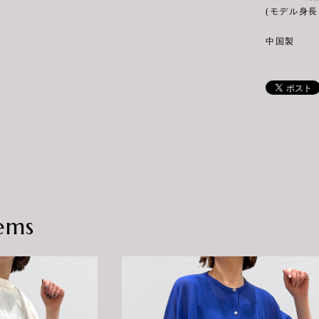
(モデル身長 
中国製
ems