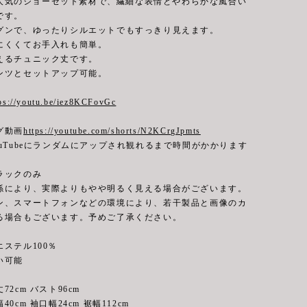
で大人気のジョーゼット素材で、繊細な表情とやわらかな風合い
です。
グンで、ゆったりシルエットでもすっきり見えます。
にくくてお手入れも簡単。
えるチュニック丈です。
ンツとセットアップ可能。
ps://youtu.be/iez8KCFovGc
グ動画
https://youtube.com/shorts/N2KCrgJpmts
uTubeにランダムにアップされ観れるまで時間がかかります
ラックのみ
係により、実際よりもやや明るく見える場合がございます。
ン、スマートフォンなどの環境により、若干製品と画像のカ
る場合もございます。予めご了承ください。
ステル100％
可能
2cm バスト96cm
 袖口幅24cm 裾幅112cm