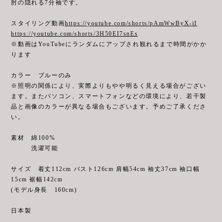
肘の隠れる7分袖です。
スタイリング動画
https://youtube.com/shorts/pAmWwByX-iI
https://youtube.com/shorts/3H50EI7snEs
※動画はYouTubeにランダムにアップされ観れるまで時間がかか
ります
カラー ブルーのみ
※照明の関係により、実際よりもやや明るく見える場合がござい
ます。またパソコン、スマートフォンなどの環境により、若干製
品と画像のカラーが異なる場合もございます。予めご了承くださ
い。
素材 綿100%
洗濯可能
サイズ 着丈112cm バスト126cm 肩幅54cm 袖丈37cm 袖口幅
15cm 裾幅142cm
(モデル身長 160cm)
日本製