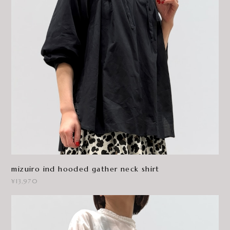
mizuiro ind hooded gather neck shirt
¥13,970