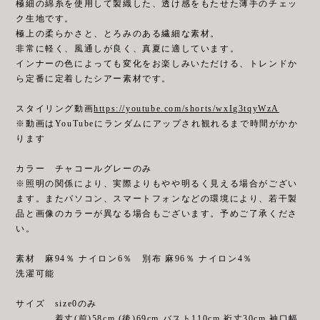
極細の綿糸を使用して製織した、透け感をもたせた薄手のチェッ
ク生地です。
極上の柔らかさと、とろみのある繊細な素材。
非常に軽く、風通しが良く、真夏に適しています。
インナーの色によっても変化をお楽しみいただける、トレンドか
ら定番に定着したシアー素材です。
スタイリング動画
https://youtube.com/shorts/wxIg3tqyWzA
※動画はYouTubeにランダムにアップされ観れるまで時間がかか
ります
カラー チャコールグレーのみ
※照明の関係により、実際よりもやや明るく見える場合がござい
ます。またパソコン、スマートフォンなどの環境により、若干製
品と画像のカラーが異なる場合もございます。予めご了承くださ
い。
素材 麻94％ ナイロン6％ 別布 麻96％ ナイロン4％
洗濯可能
サイズ size0のみ
着丈(前)58cm (後)69cm バスト110cm 裄丈30cm 袖口幅