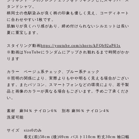
タンドシャツ。
柄同士の色馴染みが良く柄の印象も優しく見え、コーディネート
に合わせやすい1枚です。
肌触りが良くハリ感があり、締め付けられないシルエットは長い
夏に重宝します。
スタイリング動画
https://youtube.com/shorts/kFQb92aP61s
※動画はYouTubeにランダムにアップされ観れるまで時間がかか
ります
カラー ベージュ系チェック、ブルー系チェック
※照明の関係により、実際よりもやや明るく見える場合がござい
ます。またパソコン、スマートフォンなどの環境により、若干製
品と画像のカラーが異なる場合もございます。予めご了承くださ
い。
素材 麻94％ ナイロン6％ 別布 麻96％ ナイロン4％
洗濯可能
サイズ size0のみ
着丈(前)58cm (後)69cm バスト110cm 裄丈30cm 袖口幅