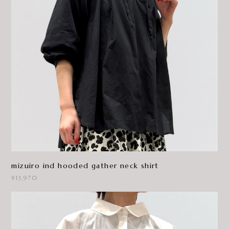
mizuiro ind hooded gather neck shirt
¥13,970