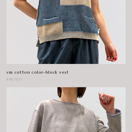
vm cotton color-block vest
¥18,700