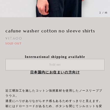
2
/
16
cafune washer cotton no sleeve shirts
¥17,600
SOLD OUT
International shipping available
Sold out
日本国内にお住まいの方向け
近江晒加⼯を施したコットン強撚素材を使⽤したノースリーブブ
ラウス。
適度にハリがありながらオチ感もあるためすっきりと⾒えます。
裾にはドローコードがあるため、ボタンを閉じてシルエットを変