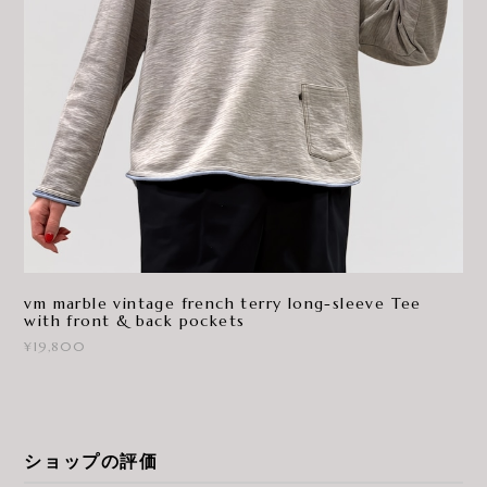
vm marble vintage french terry long-sleeve Tee
with front & back pockets
¥19,800
ショップの評価