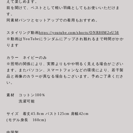
えて楽しめます。
前を聞けて、ベストとして軽い⽻織としてもお使いいただけま
す。
同素材パンツとセットアップでの着⽤もおすすめ。
スタイリング動画
https://youtube.com/shorts/ONR80M2eU58
※動画はYouTubeにランダムにアップされ観れるまで時間がかか
ります
カラー ネイビーのみ
※照明の関係により、実際よりもやや明るく見える場合がござい
ます。またパソコン、スマートフォンなどの環境により、若干製
品と画像のカラーが異なる場合もございます。予めご了承くださ
い。
素材 コットン100％
洗濯可能
サイズ 着丈45.8cm バスト125cm 肩幅42cm
(モデル身長 160cm)
中国製