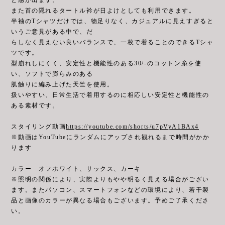
また首の隠れるタートル衿が日よけとしても利用できます。
半袖のTシャツだけでは、物足りなく、カジュアルに見えすぎると
いうご意見がある中で、だ
らしなく見えない良いバランスで、一枚で着ることのできるTシャ
ツです。
型崩れしにくく、安定性と機能性のある30/-のコットン糸を使
い、ソフトで膨らみのある
肌触りに編み上げた天竺を使用。
扱いやすい、日常生活で着用するのに相応しい安定性と機能性の
ある素材です。
スタイリング動画
https://youtube.com/shorts/u7pVyA1BAx4
※動画はYouTubeにランダムにアップされ観れるまで時間がかか
ります
カラー オフホワイト、サックス、カーキ
※照明の関係により、実際よりもやや明るく見える場合がござい
ます。またパソコン、スマートフォンなどの環境により、若干製
品と画像のカラーが異なる場合もございます。予めご了承くださ
い。