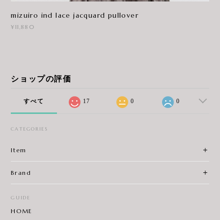
mizuiro ind lace jacquard pullover
¥11,880
ショップの評価
すべて
17
0
0
CATEGORIES
Item
Brand
GUIDE
HOME