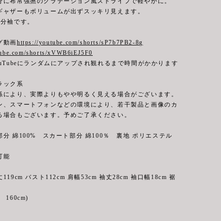
分に布帛強撚のグラデーション風ストライプで軽やかに。
ギャザーもボリュームが出ずスッキリ見えます。
5分袖です。
グ動画
https://youtube.com/shorts/sP7b7PB2-8g
utube.com/shorts/xVWB6iEJ5F0
uTubeにランダムにアップされ観れるまで時間がかかります
ラック系
係により、実際よりもやや明るく見える場合がございます。
ン、スマートフォンなどの環境により、若干製品と画像のカ
る場合もございます。予めご了承ください。
分 綿100% スカート部分 綿100％ 裏地 ポリエステル
能
19cm バスト112cm 肩幅53cm 袖丈28cm 袖口幅18cm 裾
160cm)