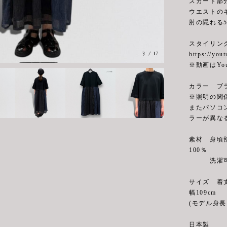
スカート部
ウエストの
肘の隠れる
スタイリン
3
/
17
https://yo
※動画はYo
カラー ブ
※照明の関
またパソコ
ラーが異な
素材 身頃部
100％
洗濯可
サイズ 着丈1
幅109cm
(モデル身長 
日本製