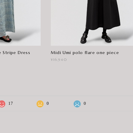
 Stripe Dress
Midi Umi polo flare one piece
¥16,940
17
0
0